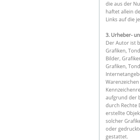
die aus der N
haftet allein 
Links auf die j
3. Urheber- u
Der Autor ist 
Grafiken, Ton
Bilder, Grafik
Grafiken, Ton
Internetangeb
Warenzeichen 
Kennzeichenrec
aufgrund der b
durch Rechte D
erstellte Obje
solcher Grafi
oder gedruckt
gestattet.