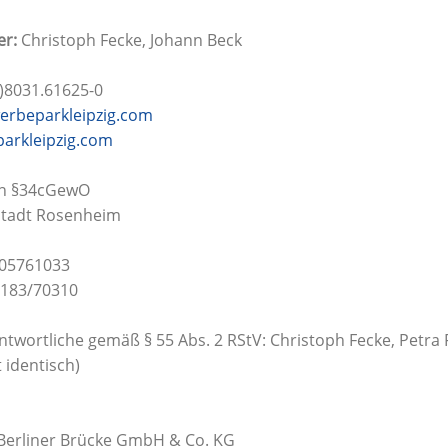
er:
Christoph Fecke, Johann Beck
0)8031.61625-0
erbeparkleipzig.com
arkleipzig.com
n §34cGewO
tadt Rosenheim
05761033
183/70310
antwortliche gemäß § 55 Abs. 2 RStV: Christoph Fecke, Petra
 identisch)
erliner Brücke GmbH & Co. KG