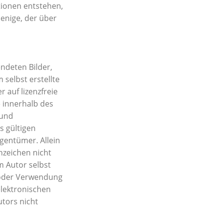
tionen entstehen,
jenige, der über
endeten Bilder,
selbst erstellte
 auf lizenzfreie
 innerhalb des
 und
s gültigen
gentümer. Allein
nzeichen nicht
m Autor selbst
ng oder Verwendung
lektronischen
tors nicht