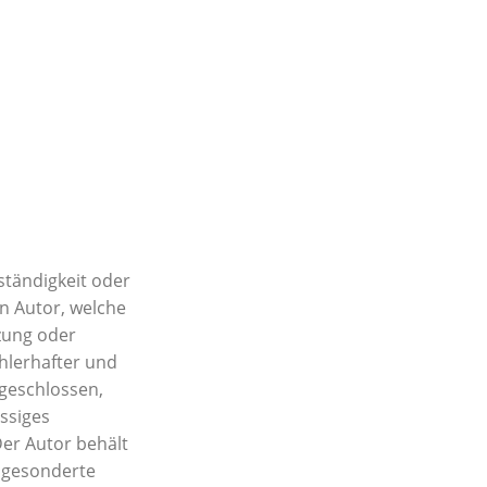
ständigkeit oder
n Autor, welche
tzung oder
hlerhafter und
sgeschlossen,
ässiges
Der Autor behält
e gesonderte