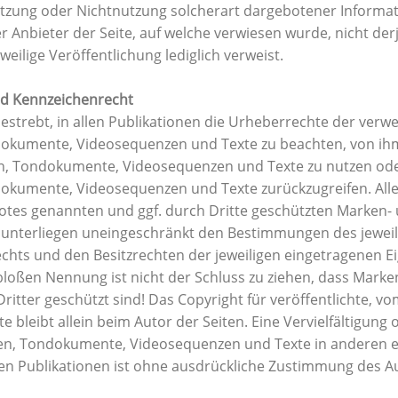
utzung oder Nichtnutzung solcherart dargebotener Informa
der Anbieter der Seite, auf welche verwiesen wurde, nicht der
eweilige Veröffentlichung lediglich verweist.
nd Kennzeichenrecht
bestrebt, in allen Publikationen die Urheberrechte der verw
dokumente, Videosequenzen und Texte zu beachten, von ihm 
en, Tondokumente, Videosequenzen und Texte zu nutzen oder
dokumente, Videosequenzen und Texte zurückzugreifen. Alle
otes genannten und ggf. durch Dritte geschützten Marken-
unterliegen uneingeschränkt den Bestimmungen des jeweil
hts und den Besitzrechten der jeweiligen eingetragenen Ei
loßen Nennung ist nicht der Schluss zu ziehen, dass Marke
ritter geschützt sind! Das Copyright für veröffentlichte, vo
kte bleibt allein beim Autor der Seiten. Eine Vervielfältigu
ken, Tondokumente, Videosequenzen und Texte in anderen e
en Publikationen ist ohne ausdrückliche Zustimmung des Au