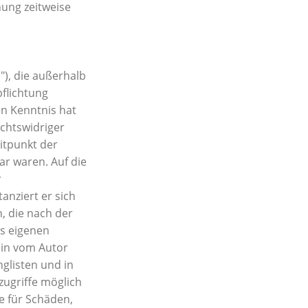
hung zeitweise
"), die außerhalb
flichtung
en Kenntnis hat
chtswidriger
eitpunkt der
ar waren. Auf die
r
anziert er sich
n, die nach der
es eigenen
 in vom Autor
glisten und in
zugriffe möglich
re für Schäden,