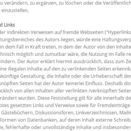
 verändern, zu ergänzen, zu löschen oder die Veröffentlic
 einzustellen.
d Links
der indirekten Verweisen auf fremde Webseiten ("Hyperlinks
tungsbereiches des Autors liegen, würde eine Haftungsverp
 in dem Fall in Kraft treten, in dem der Autor von den Inhalt
hnisch möglich und zumutbar wäre, die Nutzung im Falle re
hindern. Der Autor erklärt hiermit ausdrücklich, dass zum Z
ine illegalen Inhalte auf den zu verlinkenden Seiten erkennb
ukünftige Gestaltung, die Inhalte oder die Urheberschaft de
knüpften Seiten hat der Autor keinerlei Einfluss. Deshalb dist
cklich von allen Inhalten aller verlinkten /verknüpften Seite
rändert wurden. Diese Feststellung gilt für alle innerhalb d
otes gesetzten Links und Verweise sowie für Fremdeinträge
 Gästebüchern, Diskussionsforen, Linkverzeichnissen, Mailin
 Formen von Datenbanken, auf deren Inhalt externe Schreib
gale, fehlerhafte oder unvollständige Inhalte und insbesonde