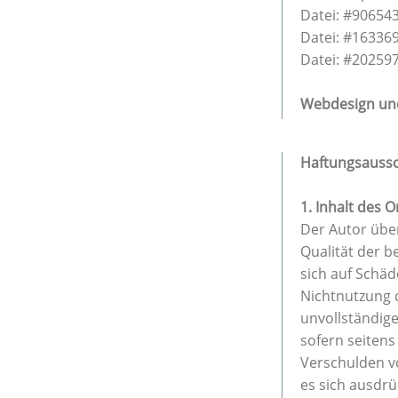
Datei: #90654
Datei: #16336
Datei: #20259
Webdesign und
Haftungsaussc
1. Inhalt des 
Der Autor über
Qualität der b
sich auf Schäd
Nichtnutzung 
unvollständig
sofern seitens
Verschulden vo
es sich ausdrü